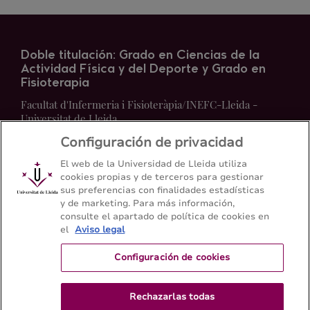
Doble titulación: Grado en Ciencias de la
Actividad Física y del Deporte y Grado en
Fisioterapia
Facultat d'Infermeria i Fisioteràpia/INEFC-Lleida -
Universitat de Lleida
Configuración de privacidad
Mapa del web
Contacto
El web de la Universidad de Lleida utiliza
cookies propias y de terceros para gestionar
sus preferencias con finalidades estadísticas
+34 973 70 24 30
y de marketing. Para más información,
consulte el apartado de política de cookies en
el
Aviso legal
Configuración de cookies
Rechazarlas todas